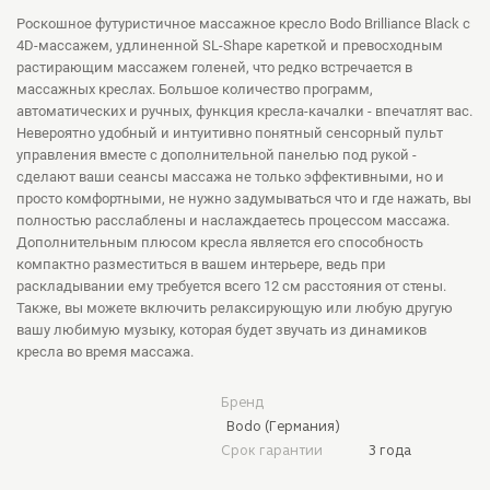
Роскошное футуристичное массажное кресло Bodo Brilliance Black с
4D-массажем, удлиненной SL-Shape кареткой и превосходным
растирающим массажем голеней, что редко встречается в
массажных креслах. Большое количество программ,
автоматических и ручных, функция кресла-качалки - впечатлят вас.
Невероятно удобный и интуитивно понятный сенсорный пульт
управления вместе с дополнительной панелью под рукой -
сделают ваши сеансы массажа не только эффективными, но и
просто комфортными, не нужно задумываться что и где нажать, вы
полностью расслаблены и наслаждаетесь процессом массажа.
Дополнительным плюсом кресла является его способность
компактно разместиться в вашем интерьере, ведь при
раскладывании ему требуется всего 12 см расстояния от стены.
Также, вы можете включить релаксирующую или любую другую
вашу любимую музыку, которая будет звучать из динамиков
кресла во время массажа.
Бренд
Bodo (Германия)
Срок гарантии
3 года