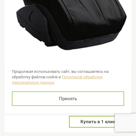
2 механизма для роликового массажа всего тела: глубокий
3D-массаж спины, разминание ног 48 роликами.
Продолжая использовать сайт, вы соглашаетесь на
обработку файлов cookie и
Политикой обработки
персональных данных
1 350 000 руб.
Принять
Подробнее
Добавить в сравнение
Купить в 1 клик