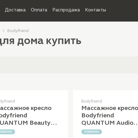
Доставка
Оплата
Распродажа
Контакты
Bodyfriend
ля дома купить
dyfriend
Bodyfriend
ассажное кресло
Массажное кресл
odyfriend
Bodyfriend
UANTUM Beauty
QUANTUM Audio
apsule
Speakers by Bang 
ОВИНКА
НОВИНКА
Olufsen