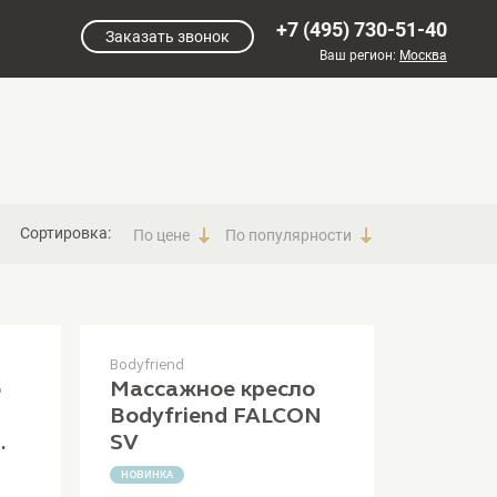
+7 (495) 730-51-40
Заказать звонок
Ваш регион:
Москва
Сортировка:
По цене
По популярности
Bodyfriend
о
Массажное кресло
Bodyfriend FALCON
SV
&
НОВИНКА