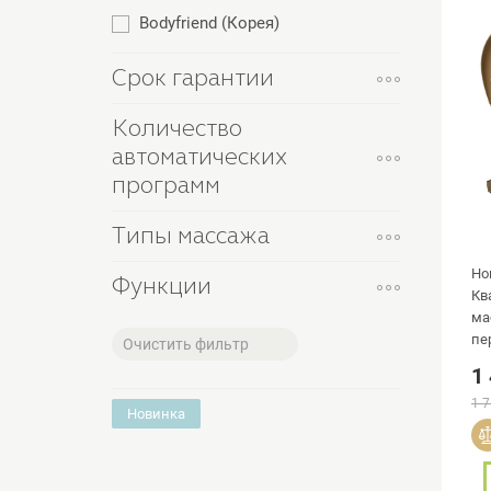
Bodyfriend (Корея)
Срок гарантии
Количество
автоматических
программ
Типы массажа
Но
Функции
Кв
ма
пе
Очистить фильтр
эр
1
1 7
Новинка