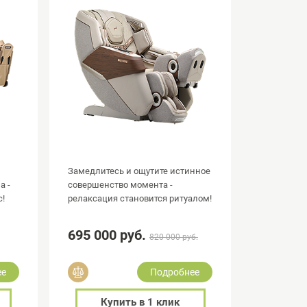
и
Замедлитесь и ощутите истинное
а -
совершенство момента -
с!
релаксация становится ритуалом!
695 000 руб.
820 000 руб.
Добавить в сравнение
ее
Подробнее
Купить в 1 клик