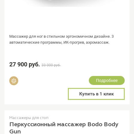
Массажер для ног в стильном эргономичном дизайне. 3
автоматические программы, ИК-прогрев, аэромассаж.
27 900 руб.
33 000 руб.
Подробнее
Добавить в сравнение
Купить в 1 клик
Массажеры для стоп
Перкуссионный массажер Bodo Body
Gun