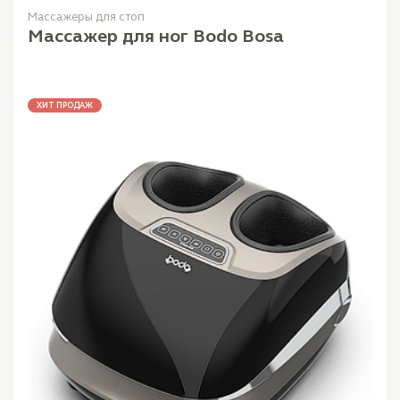
Массажеры для стоп
Массажер для ног Bodo Bosa
ХИТ ПРОДАЖ