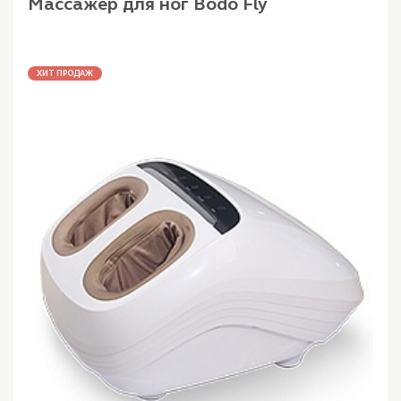
Массажер для ног Bodo Fly
ХИТ ПРОДАЖ