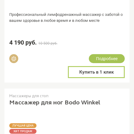
Профессиональный лимфодренажный массажер с заботой о
вашем здоровье в любое время и в любом месте
4 190 руб.
10 500 руб.
Подробнее
Добавить в сравнение
Купить в 1 клик
Массажеры для стоп
Массажер для ног Bodo Winkel
ЛУЧШАЯ ЦЕНА
ХИТ ПРОДАЖ