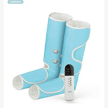
НОВИНКА