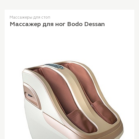
Массажеры для стоп
Массажер для ног Bodo Dessan