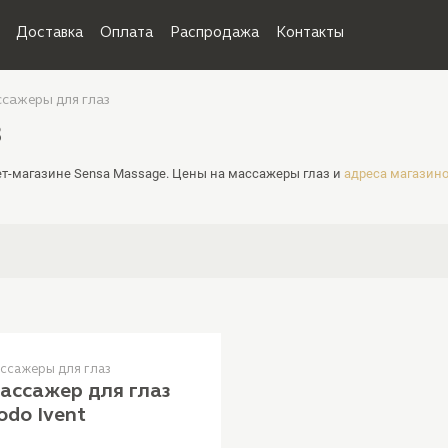
Доставка
Оплата
Распродажа
Контакты
сажеры для глаз
з
ет-магазине Sensa Massage. Цены на массажеры глаз и
адреса магазин
ссажеры для глаз
ассажер для глаз
odo Ivent