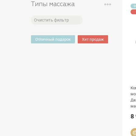
Типы массажа
О
Очистить фильтр
Отличный подарок
Хит продаж
Ко
мо
Де
ма
и 
8