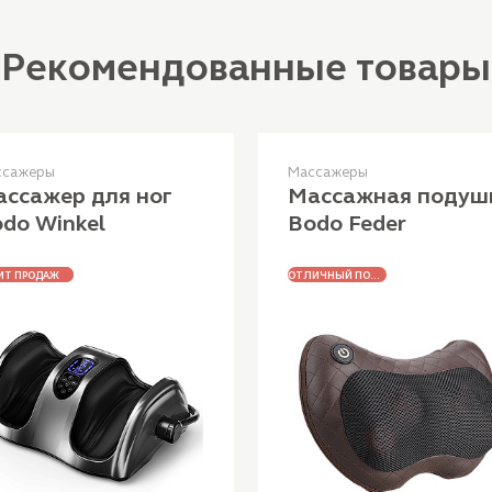
Рекомендованные товары
ссажеры
Массажеры
ссажер для ног
Массажная подуш
do Winkel
Bodo Feder
ЧШАЯ ЦЕНА
ИТ ПРОДАЖ
ОТЛИЧНЫЙ ПОДАРОК