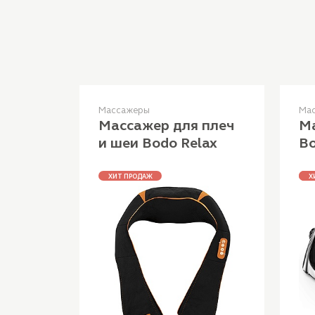
Массажеры
Ма
Массажер для плеч
Ма
и шеи Bodo Relax
Bo
ХИТ ПРОДАЖ
ЛУ
Х