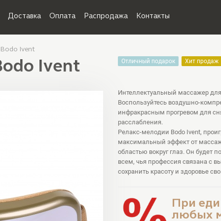
Доставка
Оплата
Распродажа
Контакты
Bodo Ivent
odo Ivent
Отличный подарок
Хит продаж
Интеллектуальный массажер для г
Воспользуйтесь воздушно-компр
инфракрасным прогревом для сня
расслабления.
Релакс-мелодии Bodo Ivent, прои
максимальный эффект от массажа
областью вокруг глаз. Он будет 
всем, чья профессия связана с вы
сохранить красоту и здоровье сво
При еди
любых м