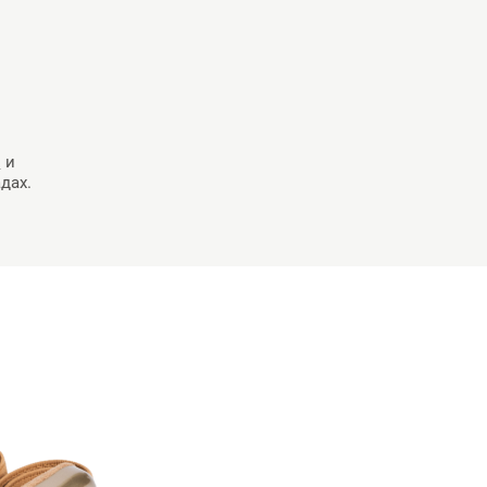
в
и
дах.